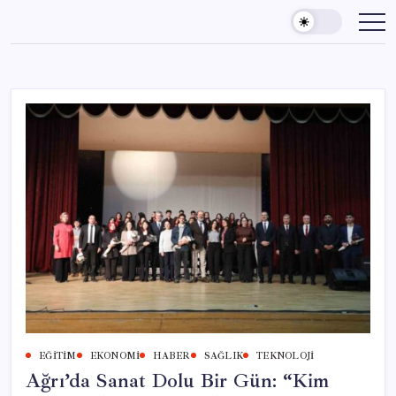
Skip
to
content
EĞITIM
EKONOMI
HABER
SAĞLIK
TEKNOLOJI
Ağrı’da Sanat Dolu Bir Gün: “Kim