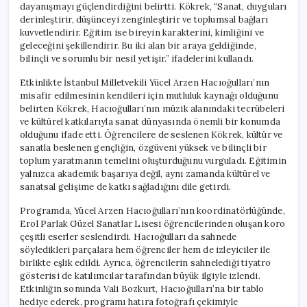
dayanışmayı güçlendirdiğini belirtti. Kökrek, “Sanat, duyguları
derinleştirir, düşünceyi zenginleştirir ve toplumsal bağları
kuvvetlendirir. Eğitim ise bireyin karakterini, kimliğini ve
geleceğini şekillendirir. Bu iki alan bir araya geldiğinde,
bilinçli ve sorumlu bir nesil yetişir.” ifadelerini kullandı.
Etkinlikte İstanbul Milletvekili Yücel Arzen Hacıoğulları’nın
misafir edilmesinin kendileri için mutluluk kaynağı olduğunu
belirten Kökrek, Hacıoğulları’nın müzik alanındaki tecrübeleri
ve kültürel katkılarıyla sanat dünyasında önemli bir konumda
olduğunu ifade etti. Öğrencilere de seslenen Kökrek, kültür ve
sanatla beslenen gençliğin, özgüveni yüksek ve bilinçli bir
toplum yaratmanın temelini oluşturduğunu vurguladı. Eğitimin
yalnızca akademik başarıya değil, aynı zamanda kültürel ve
sanatsal gelişime de katkı sağladığını dile getirdi.
Programda, Yücel Arzen Hacıoğulları’nın koordinatörlüğünde,
Erol Parlak Güzel Sanatlar Lisesi öğrencilerinden oluşan koro
çeşitli eserler seslendirdi. Hacıoğulları da sahnede
söyledikleri parçalara hem öğrenciler hem de izleyiciler ile
birlikte eşlik edildi. Ayrıca, öğrencilerin sahnelediği tiyatro
gösterisi de katılımcılar tarafından büyük ilgiyle izlendi.
Etkinliğin sonunda Vali Bozkurt, Hacıoğulları’na bir tablo
hediye ederek, programı hatıra fotoğrafı çekimiyle