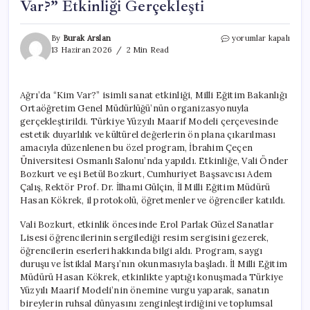
Var?” Etkinliği Gerçekleşti
Ağrı’da
By
Burak Arslan
yorumlar kapalı
Sanat
13 Haziran 2026
2 Min Read
Dolu
Bir
Gün:
Ağrı’da “Kim Var?” isimli sanat etkinliği, Milli Eğitim Bakanlığı
“Kim
Ortaöğretim Genel Müdürlüğü’nün organizasyonuyla
Var?”
Etkinliği
gerçekleştirildi. Türkiye Yüzyılı Maarif Modeli çerçevesinde
Gerçekleşti
estetik duyarlılık ve kültürel değerlerin ön plana çıkarılması
için
amacıyla düzenlenen bu özel program, İbrahim Çeçen
Üniversitesi Osmanlı Salonu’nda yapıldı. Etkinliğe, Vali Önder
Bozkurt ve eşi Betül Bozkurt, Cumhuriyet Başsavcısı Adem
Çalış, Rektör Prof. Dr. İlhami Gülçin, İl Milli Eğitim Müdürü
Hasan Kökrek, il protokolü, öğretmenler ve öğrenciler katıldı.
Vali Bozkurt, etkinlik öncesinde Erol Parlak Güzel Sanatlar
Lisesi öğrencilerinin sergilediği resim sergisini gezerek,
öğrencilerin eserleri hakkında bilgi aldı. Program, saygı
duruşu ve İstiklal Marşı’nın okunmasıyla başladı. İl Milli Eğitim
Müdürü Hasan Kökrek, etkinlikte yaptığı konuşmada Türkiye
Yüzyılı Maarif Modeli’nin önemine vurgu yaparak, sanatın
bireylerin ruhsal dünyasını zenginleştirdiğini ve toplumsal