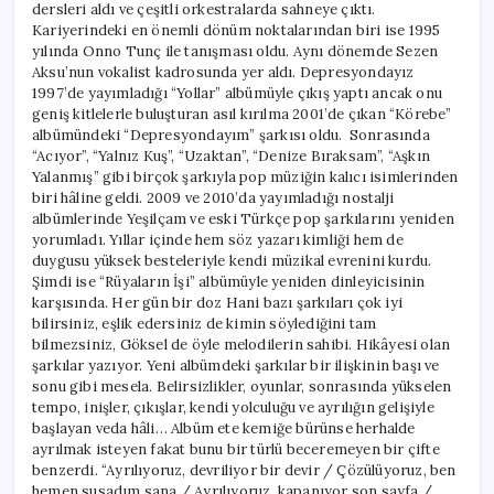
dersleri aldı ve çeşitli orkestralarda sahneye çıktı.
Kariyerindeki en önemli dönüm noktalarından biri ise 1995
yılında Onno Tunç ile tanışması oldu. Aynı dönemde Sezen
Aksu’nun vokalist kadrosunda yer aldı. Depresyondayız
1997’de yayımladığı “Yollar” albümüyle çıkış yaptı ancak onu
geniş kitlelerle buluşturan asıl kırılma 2001’de çıkan “Körebe”
albümündeki “Depresyondayım” şarkısı oldu. Sonrasında
“Acıyor”, “Yalnız Kuş”, “Uzaktan”, “Denize Bıraksam”, “Aşkın
Yalanmış” gibi birçok şarkıyla pop müziğin kalıcı isimlerinden
biri hâline geldi. 2009 ve 2010’da yayımladığı nostalji
albümlerinde Yeşilçam ve eski Türkçe pop şarkılarını yeniden
yorumladı. Yıllar içinde hem söz yazarı kimliği hem de
duygusu yüksek besteleriyle kendi müzikal evrenini kurdu.
Şimdi ise “Rüyaların İşi” albümüyle yeniden dinleyicisinin
karşısında. Her gün bir doz Hani bazı şarkıları çok iyi
bilirsiniz, eşlik edersiniz de kimin söylediğini tam
bilmezsiniz, Göksel de öyle melodilerin sahibi. Hikâyesi olan
şarkılar yazıyor. Yeni albümdeki şarkılar bir ilişkinin başı ve
sonu gibi mesela. Belirsizlikler, oyunlar, sonrasında yükselen
tempo, inişler, çıkışlar, kendi yolculuğu ve ayrılığın gelişiyle
başlayan veda hâli… Albüm ete kemiğe bürünse herhalde
ayrılmak isteyen fakat bunu bir türlü beceremeyen bir çifte
benzerdi. “Ayrılıyoruz, devriliyor bir devir / Çözülüyoruz, ben
hemen susadım sana / Ayrılıyoruz, kapanıyor son sayfa /