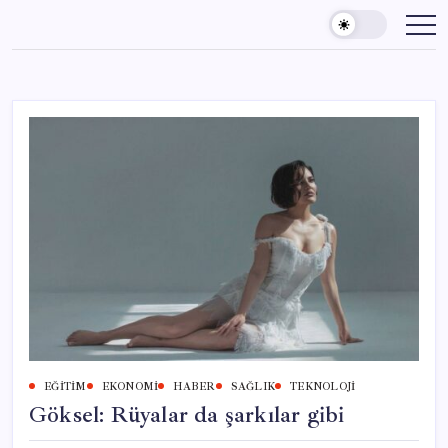
Skip
to
content
EĞITIM
EKONOMI
HABER
SAĞLIK
TEKNOLOJI
Göksel: Rüyalar da şarkılar gibi