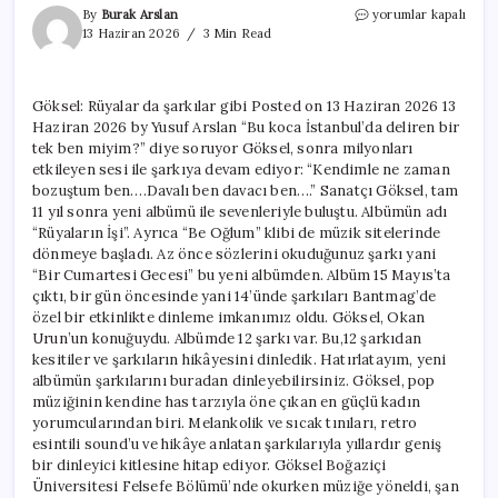
Göksel:
By
Burak Arslan
yorumlar kapalı
Rüyalar
13 Haziran 2026
3 Min Read
da
şarkılar
gibi
Göksel: Rüyalar da şarkılar gibi Posted on 13 Haziran 2026 13
için
Haziran 2026 by Yusuf Arslan “Bu koca İstanbul’da deliren bir
tek ben miyim?” diye soruyor Göksel, sonra milyonları
etkileyen sesi ile şarkıya devam ediyor: “Kendimle ne zaman
bozuştum ben….Davalı ben davacı ben….” Sanatçı Göksel, tam
11 yıl sonra yeni albümü ile sevenleriyle buluştu. Albümün adı
“Rüyaların İşi”. Ayrıca “Be Oğlum” klibi de müzik sitelerinde
dönmeye başladı. Az önce sözlerini okuduğunuz şarkı yani
“Bir Cumartesi Gecesi” bu yeni albümden. Albüm 15 Mayıs’ta
çıktı, bir gün öncesinde yani 14’ünde şarkıları Bantmag’de
özel bir etkinlikte dinleme imkanımız oldu. Göksel, Okan
Urun’un konuğuydu. Albümde 12 şarkı var. Bu,12 şarkıdan
kesitiler ve şarkıların hikâyesini dinledik. Hatırlatayım, yeni
albümün şarkılarını buradan dinleyebilirsiniz. Göksel, pop
müziğinin kendine has tarzıyla öne çıkan en güçlü kadın
yorumcularından biri. Melankolik ve sıcak tınıları, retro
esintili sound’u ve hikâye anlatan şarkılarıyla yıllardır geniş
bir dinleyici kitlesine hitap ediyor. Göksel Boğaziçi
Üniversitesi Felsefe Bölümü’nde okurken müziğe yöneldi, şan