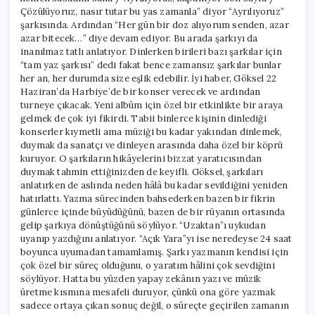
Çözülüyoruz, nasır tutar bu yas zamanla” diyor “Ayrılıyoruz”
şarkısında. Ardından “Her gün bir doz alıyorum senden, azar
azar bitecek…” diye devam ediyor. Bu arada şarkıyı da
inanılmaz tatlı anlatıyor. Dinlerken birileri bazı şarkılar için
“tam yaz şarkısı” dedi fakat bence zamansız şarkılar bunlar
her an, her durumda size eşlik edebilir. İyi haber, Göksel 22
Haziran’da Harbiye’de bir konser verecek ve ardından
turneye çıkacak. Yeni albüm için özel bir etkinlikte bir araya
gelmek de çok iyi fikirdi. Tabii binlerce kişinin dinlediği
konserler kıymetli ama müziği bu kadar yakından dinlemek,
duymak da sanatçı ve dinleyen arasında daha özel bir köprü
kuruyor. O şarkıların hikâyelerini bizzat yaratıcısından
duymak tahmin ettiğinizden de keyifli. Göksel, şarkıları
anlatırken de aslında neden hâlâ bu kadar sevildiğini yeniden
hatırlattı. Yazma sürecinden bahsederken bazen bir fikrin
günlerce içinde büyüdüğünü, bazen de bir rüyanın ortasında
gelip şarkıya dönüştüğünü söylüyor. “Uzaktan”ı uykudan
uyanıp yazdığını anlatıyor. “Açık Yara”yı ise neredeyse 24 saat
boyunca uyumadan tamamlamış. Şarkı yazmanın kendisi için
çok özel bir süreç olduğunu, o yaratım hâlini çok sevdiğini
söylüyor. Hatta bu yüzden yapay zekânın yazı ve müzik
üretme kısmına mesafeli duruyor, çünkü ona göre yazmak
sadece ortaya çıkan sonuç değil, o süreçte geçirilen zamanın