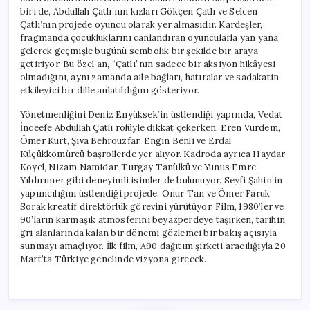
biri de, Abdullah Çatlı’nın kızları Gökçen Çatlı ve Selcen
Çatlı’nın projede oyuncu olarak yer almasıdır. Kardeşler,
fragmanda çocukluklarını canlandıran oyuncularla yan yana
gelerek geçmişle bugünü sembolik bir şekilde bir araya
getiriyor. Bu özel an, “Çatlı”nın sadece bir aksiyon hikâyesi
olmadığını, aynı zamanda aile bağları, hatıralar ve sadakatin
etkileyici bir dille anlatıldığını gösteriyor.
Yönetmenliğini Deniz Enyüksek’in üstlendiği yapımda, Vedat
İnceefe Abdullah Çatlı rolüyle dikkat çekerken, Eren Vurdem,
Ömer Kurt, Şiva Behrouzfar, Engin Benli ve Erdal
Küçükkömürcü başrollerde yer alıyor. Kadroda ayrıca Haydar
Koyel, Nizam Namidar, Turgay Tanülkü ve Yunus Emre
Yıldırımer gibi deneyimli isimler de bulunuyor. Seyfi Şahin’in
yapımcılığını üstlendiği projede, Onur Tan ve Ömer Faruk
Sorak kreatif direktörlük görevini yürütüyor. Film, 1980’ler ve
90’ların karmaşık atmosferini beyazperdeye taşırken, tarihin
gri alanlarında kalan bir dönemi gözlemci bir bakış açısıyla
sunmayı amaçlıyor. İlk film, A90 dağıtım şirketi aracılığıyla 20
Mart’ta Türkiye genelinde vizyona girecek.