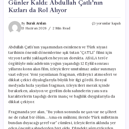
Günler Kaldı: Abdullah Çatlı’nın
Kızları da Rol Alıyor
“ÇATLI”
By
Burak Arslan
yorumlar kapalı
Filmi
13 Haziran 2026
2 Min Read
İçin
Vizyona
Sayılı
Abdullah Çatlı’nın yaşamından esinlenen ve Türk siyasi
Günler
tarihinin önemli dönemlerine ışık tutan “ÇATLI” filmi için
Kaldı:
Abdullah
vizyon tarihi yaklaşırken heyecan dorukta. ASALA terör
Çatlı’nın
örgütüyle mücadelenin yoğun yaşandığı 12 Eylül sonrası
Kızları
yıllarını konu alan film, izleyicilere unutulmaz anlar sunmayı
da
vaat ediyor. Yeni yayınlanan fragman, etkileyici atmosferi ve
Rol
dikkat çekici diyaloglarıyla büyük bir ilgi gördü. Sosyal
Alıyor
medyada hızla yayılan fragman, izleyicileri merak içinde
için
bırakırken, aksiyon ve gerilim dolu sahnelerin yanı sıra
karakterlerin taşıdığı derin inanç ve bağlılık duygularıyla da
dikkat çekiyor.
Fragmanda yer alan, “Bu yolun sonunda ne şan var ne şöhret
ne de rahat bir ölüm… Ama en mühimi, ileride Türk milletinin
bundan duyacağı şeref var” cümlesi, izleyicilerin aklında yer
eden önemli sahnelerden biri oldu. Filmdeki sürprizlerden