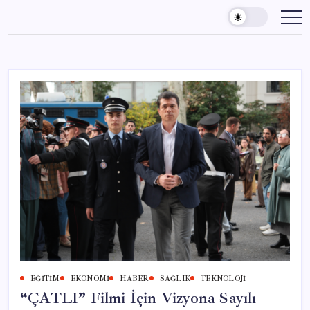
Skip
to
content
EĞITIM
EKONOMI
HABER
SAĞLIK
TEKNOLOJI
“ÇATLI” Filmi İçin Vizyona Sayılı