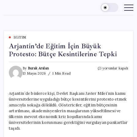
Skip
to
content
EĞITIM
Arjantin’de Eğitim İçin Büyük
Protesto: Bütçe Kesintilerine Tepki
Arjantin’de
By
Burak Arslan
yorumlar kapalı
Eğitim
13 Mayıs 2026
1 Min Read
İçin
Büyük
Protesto:
Arjantin’de binlerce kişi, Devlet Başkanı Javier Milei’nin kamu
Bütçe
üniversitelerine uyguladığı bütçe kesintilerini protesto etmek
Kesintilerine
Tepki
amacıyla sokağa döküldü. Göstericiler, eğitim bütçesinin
için
artırılması, akademisyenlerin maaşlarının yükseltilmesi ve
ülkenin mevcut ekonomik kriz koşullarında kamu
üniversitelerinin korunması gerektiğini vurgulayan pankartlar
taşıdı.