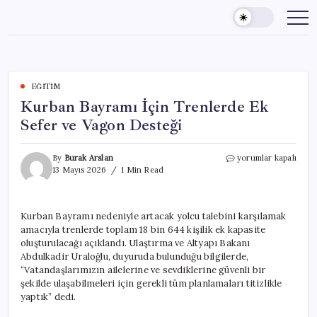
Skip
to
content
EĞITIM
Kurban Bayramı İçin Trenlerde Ek
Sefer ve Vagon Desteği
Kurban
By
Burak Arslan
yorumlar kapalı
Bayramı
13 Mayıs 2026
1 Min Read
İçin
Trenlerde
Ek
Kurban Bayramı nedeniyle artacak yolcu talebini karşılamak
Sefer
amacıyla trenlerde toplam 18 bin 644 kişilik ek kapasite
ve
Vagon
oluşturulacağı açıklandı. Ulaştırma ve Altyapı Bakanı
Desteği
Abdulkadir Uraloğlu, duyuruda bulunduğu bilgilerde,
için
“Vatandaşlarımızın ailelerine ve sevdiklerine güvenli bir
şekilde ulaşabilmeleri için gerekli tüm planlamaları titizlikle
yaptık” dedi.