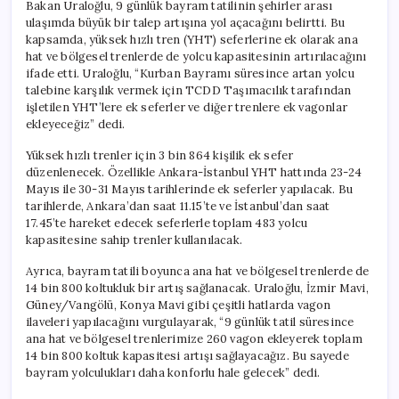
Bakan Uraloğlu, 9 günlük bayram tatilinin şehirler arası
ulaşımda büyük bir talep artışına yol açacağını belirtti. Bu
kapsamda, yüksek hızlı tren (YHT) seferlerine ek olarak ana
hat ve bölgesel trenlerde de yolcu kapasitesinin artırılacağını
ifade etti. Uraloğlu, “Kurban Bayramı süresince artan yolcu
talebine karşılık vermek için TCDD Taşımacılık tarafından
işletilen YHT’lere ek seferler ve diğer trenlere ek vagonlar
ekleyeceğiz” dedi.
Yüksek hızlı trenler için 3 bin 864 kişilik ek sefer
düzenlenecek. Özellikle Ankara-İstanbul YHT hattında 23-24
Mayıs ile 30-31 Mayıs tarihlerinde ek seferler yapılacak. Bu
tarihlerde, Ankara’dan saat 11.15’te ve İstanbul’dan saat
17.45’te hareket edecek seferlerle toplam 483 yolcu
kapasitesine sahip trenler kullanılacak.
Ayrıca, bayram tatili boyunca ana hat ve bölgesel trenlerde de
14 bin 800 koltukluk bir artış sağlanacak. Uraloğlu, İzmir Mavi,
Güney/Vangölü, Konya Mavi gibi çeşitli hatlarda vagon
ilaveleri yapılacağını vurgulayarak, “9 günlük tatil süresince
ana hat ve bölgesel trenlerimize 260 vagon ekleyerek toplam
14 bin 800 koltuk kapasitesi artışı sağlayacağız. Bu sayede
bayram yolculukları daha konforlu hale gelecek” dedi.