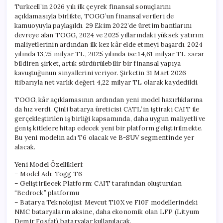
Turkcell’in 2026 yılı ilk çeyrek finansal sonuçlarını
açıklamasıyla birlikte, TOGG’un finansal verileri de
kamuoyuyla paylaşıldı. 29 Ekim 2022’de üretim bantlarını
devreye alan TOGG, 2024 ve 2025 yıllarındaki yüksek yatırım
maliyetlerinin ardından ilk kez kâr elde etmeyi başardı. 2024
yılında 13,75 milyar TL, 2025 yılında ise 14,61 milyar TL zarar
bildiren şirket, artık sürdürülebilir bir finansal yapıya
kavuştuğunun sinyallerini veriyor. Şirketin 31 Mart 2026
itibarıyla net varlık değeri 4,22 milyar TL olarak kaydedildi.
TOGG, kâr açıklamasının ardından yeni model hazırlıklarına
da hız verdi. Çinli batarya üreticisi CATL’in iştiraki CAIT ile
gerçekleştirilen iş birliği kapsamında, daha uygun maliyetli ve
geniş kitlelere hitap edecek yeni bir platform geliştirilmekte.
Bu yeni modelin adı T6 olacak ve B-SUV segmentinde yer
alacak.
Yeni Model Özellikleri:
– Model Adı: Togg T6
– Geliştirilecek Platform: CAIT tarafından oluşturulan
“Bedrock” platformu
– Batarya Teknolojisi: Mevcut T10X ve F10F modellerindeki
NMC bataryaların aksine, daha ekonomik olan LFP (Lityum
Demir Fosfat) bataryalar kullanılacak.