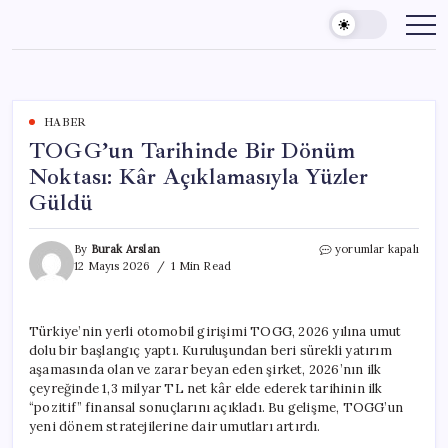
Skip
to
content
HABER
TOGG’un Tarihinde Bir Dönüm
Noktası: Kâr Açıklamasıyla Yüzler
Güldü
TOGG’un
By
Burak Arslan
yorumlar kapalı
Tarihinde
12 Mayıs 2026
1 Min Read
Bir
Dönüm
Noktası:
Türkiye’nin yerli otomobil girişimi TOGG, 2026 yılına umut
Kâr
dolu bir başlangıç yaptı. Kuruluşundan beri sürekli yatırım
Açıklamasıyla
Yüzler
aşamasında olan ve zarar beyan eden şirket, 2026’nın ilk
Güldü
çeyreğinde 1,3 milyar TL net kâr elde ederek tarihinin ilk
için
“pozitif” finansal sonuçlarını açıkladı. Bu gelişme, TOGG’un
yeni dönem stratejilerine dair umutları artırdı.