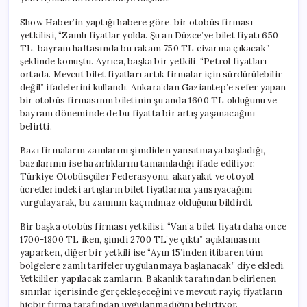
Show Haber’in yaptığı habere göre, bir otobüs firması
yetkilisi, “Zamlı fiyatlar yolda. Şu an Düzce’ye bilet fiyatı 650
TL, bayram haftasında bu rakam 750 TL civarına çıkacak”
şeklinde konuştu. Ayrıca, başka bir yetkili, “Petrol fiyatları
ortada. Mevcut bilet fiyatları artık firmalar için sürdürülebilir
değil” ifadelerini kullandı. Ankara’dan Gaziantep’e sefer yapan
bir otobüs firmasının biletinin şu anda 1600 TL olduğunu ve
bayram döneminde de bu fiyatta bir artış yaşanacağını
belirtti.
Bazı firmaların zamlarını şimdiden yansıtmaya başladığı,
bazılarının ise hazırlıklarını tamamladığı ifade ediliyor.
Türkiye Otobüsçüler Federasyonu, akaryakıt ve otoyol
ücretlerindeki artışların bilet fiyatlarına yansıyacağını
vurgulayarak, bu zammın kaçınılmaz olduğunu bildirdi.
Bir başka otobüs firması yetkilisi, “Van’a bilet fiyatı daha önce
1700-1800 TL iken, şimdi 2700 TL’ye çıktı” açıklamasını
yaparken, diğer bir yetkili ise “Ayın 15’inden itibaren tüm
bölgelere zamlı tarifeler uygulanmaya başlanacak” diye ekledi.
Yetkililer, yapılacak zamların, Bakanlık tarafından belirlenen
sınırlar içerisinde gerçekleşeceğini ve mevcut rayiç fiyatların
hiçbir firma tarafından uygulanmadığını belirtiyor.