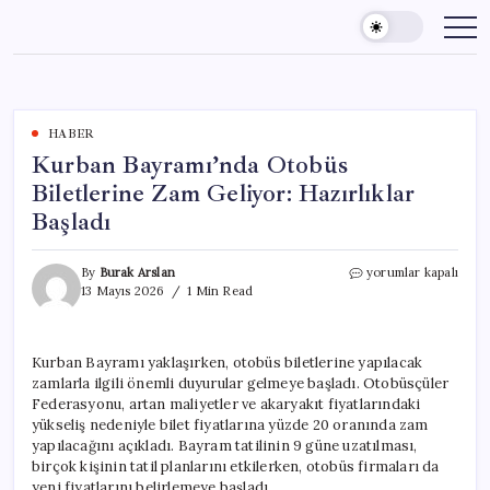
Skip
to
content
HABER
Kurban Bayramı’nda Otobüs
Biletlerine Zam Geliyor: Hazırlıklar
Başladı
Kurban
By
Burak Arslan
yorumlar kapalı
Bayramı’nda
13 Mayıs 2026
1 Min Read
Otobüs
Biletlerine
Zam
Kurban Bayramı yaklaşırken, otobüs biletlerine yapılacak
Geliyor:
zamlarla ilgili önemli duyurular gelmeye başladı. Otobüsçüler
Hazırlıklar
Başladı
Federasyonu, artan maliyetler ve akaryakıt fiyatlarındaki
için
yükseliş nedeniyle bilet fiyatlarına yüzde 20 oranında zam
yapılacağını açıkladı. Bayram tatilinin 9 güne uzatılması,
birçok kişinin tatil planlarını etkilerken, otobüs firmaları da
yeni fiyatlarını belirlemeye başladı.